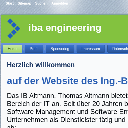
Start
Sitemap
Suchen
Anmelden
iba engineering
Home
Profil
Sponsoring
Impressum
Datensch
Herzlich willkommen
auf der Website des Ing.-B
Das IB Altmann, Thomas Altmann bietet 
Bereich der IT an. Seit über 20 Jahren b
Software Management und Software Entw
Unternehmen als Dienstleister tätig un
ab: